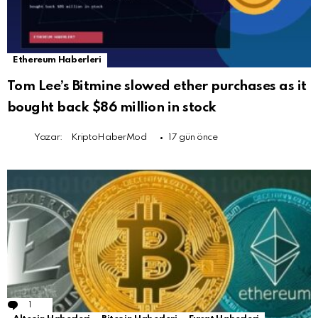
Ethereum Haberleri
Tom Lee’s Bitmine slowed ether purchases as it
bought back $86 million in stock
Yazar:
KriptoHaberMod
17 gün önce
1
Comment