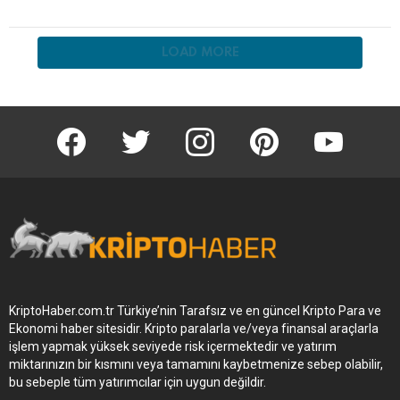
LOAD MORE
KriptoHaber Facebook
KriptoHaber Twitter
KriptoHaber Instagram
pinterest
KriptoHaber 
KriptoHaber.com.tr Türkiye’nin Tarafsız ve en güncel Kripto Para ve
Ekonomi haber sitesidir. Kripto paralarla ve/veya finansal araçlarla
işlem yapmak yüksek seviyede risk içermektedir ve yatırım
miktarınızın bir kısmını veya tamamını kaybetmenize sebep olabilir,
bu sebeple tüm yatırımcılar için uygun değildir.