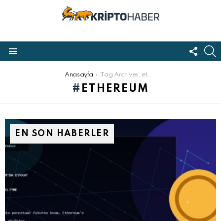
FOLL
S
US
Menu
Buradasınız:
Anasayfa
Tag Archives: ethereum
ETHEREUM
EN SON HABERLER
 Youtube