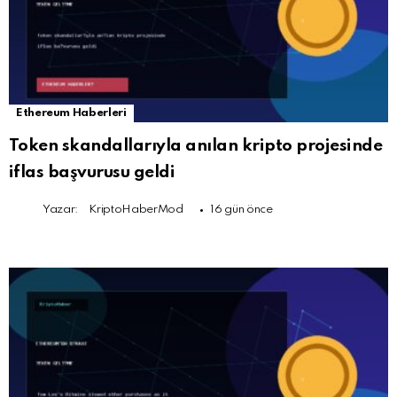
Ethereum Haberleri
Token skandallarıyla anılan kripto projesinde
iflas başvurusu geldi
Yazar:
KriptoHaberMod
16 gün önce