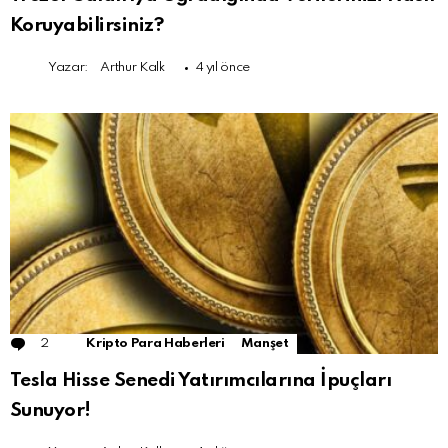
Koruyabilirsiniz?
Yazar:
Arthur Kalk
4 yıl önce
2
Comments
Kripto Para Haberleri
Manşet
Tesla Hisse Senedi Yatırımcılarına İpuçları
Sunuyor!