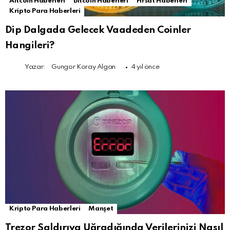
Altcoin Haberleri
Bitcoin Haberleri
Fırsat Haberleri
Kripto Para Haberleri
Dip Dalgada Gelecek Vaadeden Coinler
Hangileri?
Yazar:
Gungor Koray Algan
4 yıl önce
Kripto Para Haberleri
Manşet
Trezor Saldırıya Uğradığında Verilerinizi Nasıl