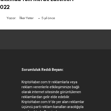
2022
Yazar:
İlker Yeter
5 yıl önce
Youtube
Sorumluluk Reddi Beyanı:
KriptoHaber.com.tr reklamlarla veya
reklam verenlerle etkileşiminize bağlı
olarak internet sitesinde görüntülenen
reklamlardan gelir elde edebilir.
KriptoHaber.com.tr’de yer alan reklamlar
üçüncü parti reklam kanalları aracılığıyla