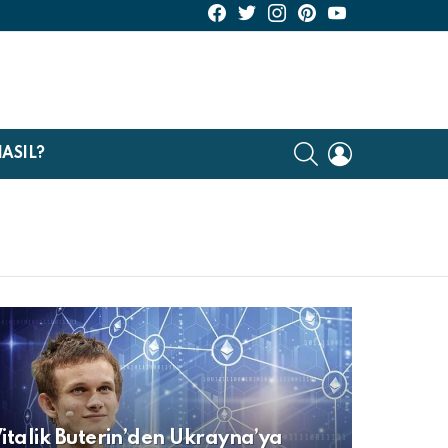
KriptoHaber Facebook
KriptoHaber Twitter
KriptoHaber Instagram
pinterest
KriptoHaber Youtu
SEARCH
LOGIN
NASIL?
italik Buterin’den Ukrayna’ya