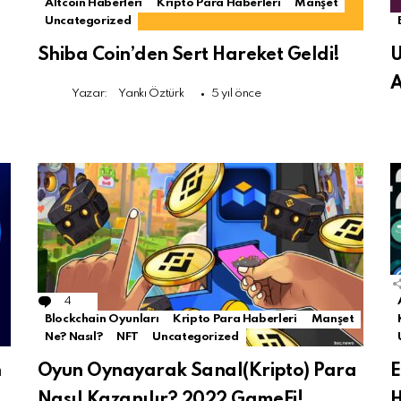
Altcoin Haberleri
Kripto Para Haberleri
Manşet
Uncategorized
Shiba Coin’den Sert Hareket Geldi!
U
A
Yazar:
Yankı Öztürk
5 yıl önce
4
Comments
Blockchain Oyunları
Kripto Para Haberleri
Manşet
Ne? Nasıl?
NFT
Uncategorized
n
Oyun Oynayarak Sanal(Kripto) Para
E
Nasıl Kazanılır? 2022 GameFi!
H