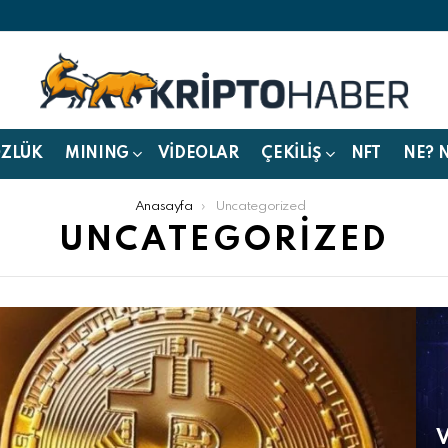
ÖZLÜK
MINING
VIDEOLAR
ÇEKILIŞ
NFT
NE? 
Anasayfa
Uncategorized
UNCATEGORIZED
V