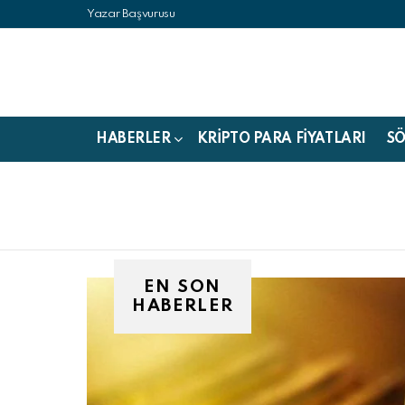
Yazar Başvurusu
HABERLER
KRIPTO PARA FIYATLARI
S
Buradasınız:
EN SON
 Youtube
HABERLER