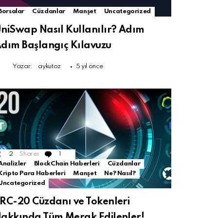
Borsalar
Cüzdanlar
Manşet
Uncategorized
niSwap Nasıl Kullanılır? Adım
dım Başlangıç Kılavuzu
Yazar:
aykutoz
5 yıl önce
2
Shares
1
Comment
Analizler
BlockChain Haberleri
Cüzdanlar
Kripto Para Haberleri
Manşet
Ne? Nasıl?
Uncategorized
RC-20 Cüzdanı ve Tokenleri
akkında Tüm Merak Edilenler!