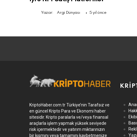
Yazar:
Argi Dünyası
5 yıl önce
KRIP
Ana
KriptoHaber.com.tr Türkiye’nin Tarafsız ve
Hak
en güncel Kripto Para ve Ekonomi haber
Ekib
sitesidir. Kripto paralarla ve/veya finansal
Bası
araçlarla işlem yapmak yüksek seviyede
Rek
risk içermektedir ve yatırım miktarınızın
Yaz
bir kısmını veya tamamını kaybetmenize