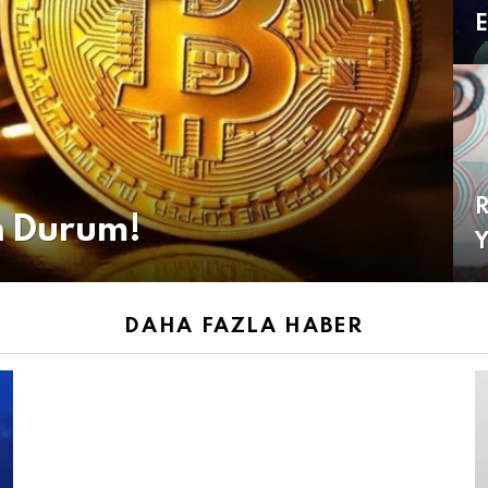
E
R
on Durum!
Y
DAHA FAZLA HABER