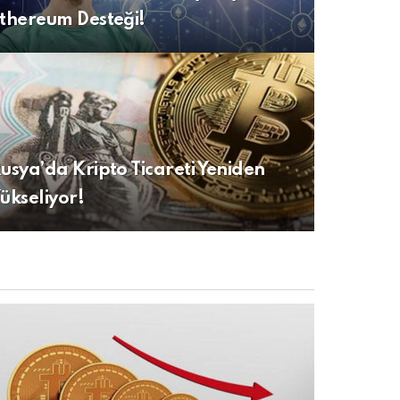
thereum Desteği!
usya’da Kripto Ticareti Yeniden
ükseliyor!