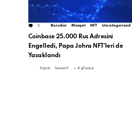
2
Comments
Borsalar
Manşet
NFT
Uncategorized
Coinbase 25.000 Rus Adresini
Engelledi, Papa Johns NFT’leri de
Yasaklandı
Yazar:
SevanY
4 yıl önce