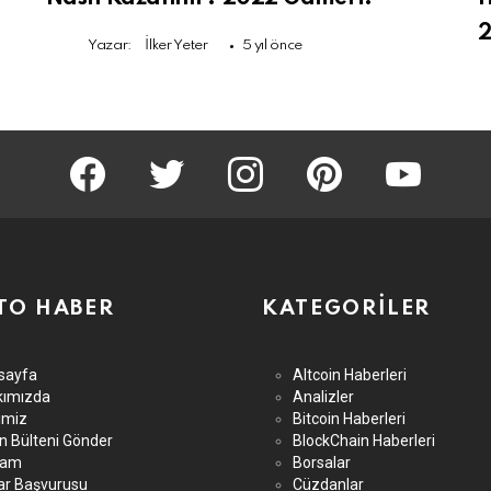
Yazar:
İlker Yeter
5 yıl önce
KriptoHaber Facebook
KriptoHaber Twitter
KriptoHaber Instagram
pinterest
KriptoHaber 
TO HABER
KATEGORILER
sayfa
Altcoin Haberleri
kımızda
Analizler
imiz
Bitcoin Haberleri
n Bülteni Gönder
BlockChain Haberleri
lam
Borsalar
ar Başvurusu
Cüzdanlar