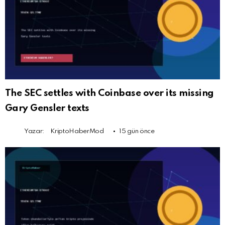
The SEC settles with Coinbase over its missing
Gary Gensler texts
Yazar:
KriptoHaberMod
15 gün önce