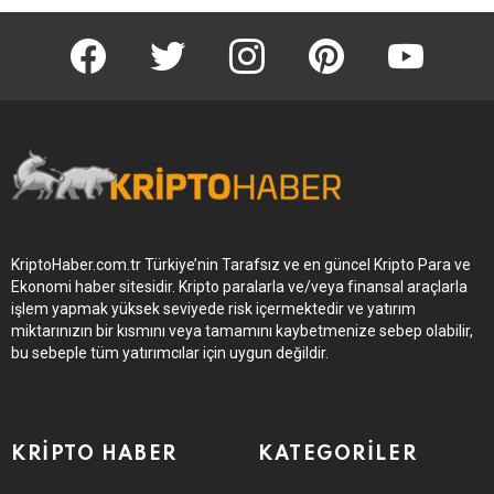
KriptoHaber Facebook
KriptoHaber Twitter
KriptoHaber Instagram
pinterest
KriptoHaber 
KriptoHaber.com.tr Türkiye’nin Tarafsız ve en güncel Kripto Para ve
Ekonomi haber sitesidir. Kripto paralarla ve/veya finansal araçlarla
işlem yapmak yüksek seviyede risk içermektedir ve yatırım
miktarınızın bir kısmını veya tamamını kaybetmenize sebep olabilir,
bu sebeple tüm yatırımcılar için uygun değildir.
KRIPTO HABER
KATEGORILER