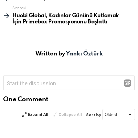
Sonraki
Huobi Global, Kadınlar Gününü Kutlamak
İçin Primebox Promosyonunu Başlattı
Written by
Yankı Öztürk
Bir
Yorum
*
yanıt
yazın
One Comment
Expand All
Collapse All
Sort by