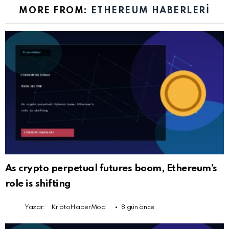
MORE FROM:
ETHEREUM HABERLERI
As crypto perpetual futures boom, Ethereum’s
role is shifting
Yazar:
KriptoHaberMod
8 gün önce