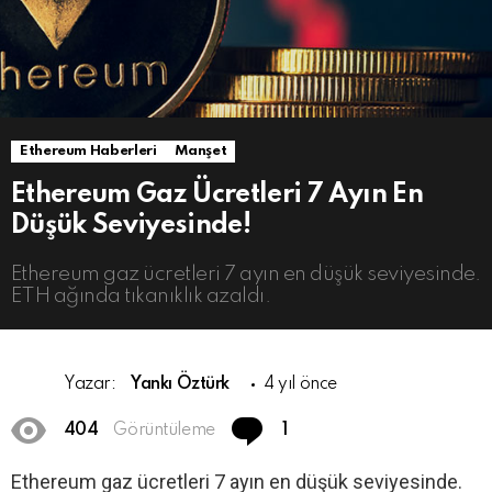
Ethereum Haberleri
Manşet
Ethereum Gaz Ücretleri 7 Ayın En
Düşük Seviyesinde!
Ethereum gaz ücretleri 7 ayın en düşük seviyesinde.
ETH ağında tıkanıklık azaldı.
Yazar:
Yankı Öztürk
4 yıl önce
Comment
404
Görüntüleme
1
Ethereum gaz ücretleri 7 ayın en düşük seviyesinde.