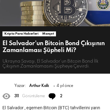
Kripto Para Haberleri
Manşet
El Salvador’un Bitcoin Bond Çıkışının
Zamanlaması Şüpheli Mi?
Ukrayna Savaşı, El Salvador’un Bitcoin Bond İlk
Çıkışının Zamanlamasını Şüpheye Çevirdi.
Yazar:
Arthur Kalk
4 yıl önce
Comments
311
Görüntüleme
2
El Salvador , egemen Bitcoin (BTC) tahvillerini yarın