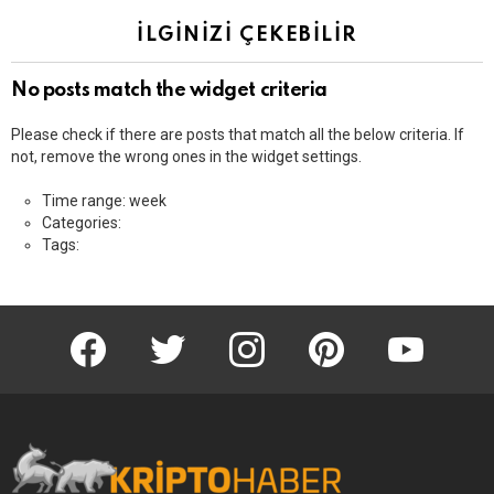
İLGINIZI ÇEKEBILIR
No posts match the widget criteria
Please check if there are posts that match all the below criteria. If
not, remove the wrong ones in the widget settings.
Time range: week
Categories:
Tags:
KriptoHaber Facebook
KriptoHaber Twitter
KriptoHaber Instagram
pinterest
KriptoHaber 