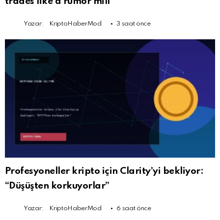
trades like a rumor mill
Yazar:
KriptoHaberMod
3 saat önce
Profesyoneller kripto için Clarity’yi bekliyor:
“Düşüşten korkuyorlar”
Yazar:
KriptoHaberMod
6 saat önce