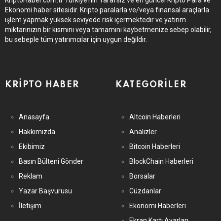
KriptoHaber.com.tr Türkiye’nin Tarafsız ve en güncel Kripto Para ve
Ekonomi haber sitesidir. Kripto paralarla ve/veya finansal araçlarla
işlem yapmak yüksek seviyede risk içermektedir ve yatırım
miktarınızın bir kısmını veya tamamını kaybetmenize sebep olabilir,
bu sebeple tüm yatırımcılar için uygun değildir.
KRIPTO HABER
KATEGORILER
Anasayfa
Altcoin Haberleri
Hakkımızda
Analizler
Ekibimiz
Bitcoin Haberleri
Basın Bülteni Gönder
BlockChain Haberleri
Reklam
Borsalar
Yazar Başvurusu
Cüzdanlar
İletişim
Ekonomi Haberleri
Ekran Kartı Ayarları