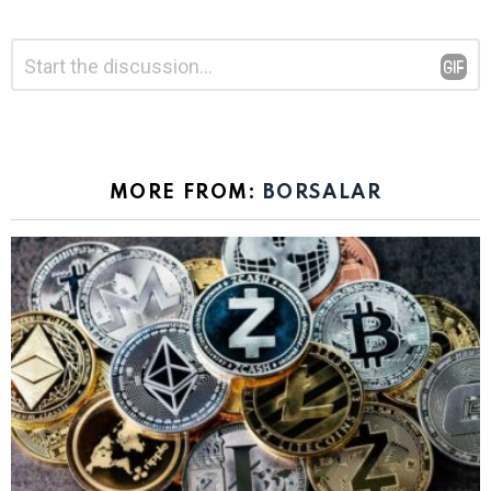
Bir
Yorum
*
yanıt
yazın
MORE FROM:
BORSALAR