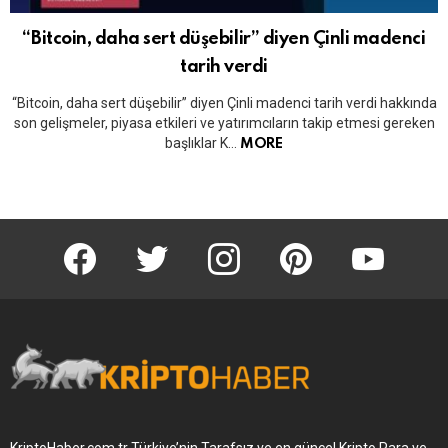
“Bitcoin, daha sert düşebilir” diyen Çinli madenci
tarih verdi
“Bitcoin, daha sert düşebilir” diyen Çinli madenci tarih verdi hakkında
son gelişmeler, piyasa etkileri ve yatırımcıların takip etmesi gereken
başlıklar K…
MORE
KriptoHaber Facebook
KriptoHaber Twitter
KriptoHaber Instagram
pinterest
KriptoHaber 