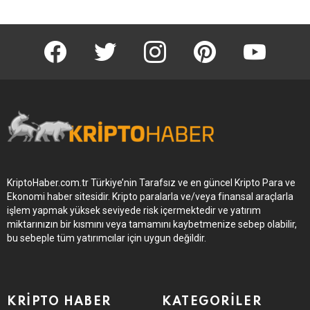
KriptoHaber Facebook
KriptoHaber Twitter
KriptoHaber Instagram
pinterest
KriptoHaber 
KriptoHaber.com.tr Türkiye’nin Tarafsız ve en güncel Kripto Para ve
Ekonomi haber sitesidir. Kripto paralarla ve/veya finansal araçlarla
işlem yapmak yüksek seviyede risk içermektedir ve yatırım
miktarınızın bir kısmını veya tamamını kaybetmenize sebep olabilir,
bu sebeple tüm yatırımcılar için uygun değildir.
KRIPTO HABER
KATEGORILER