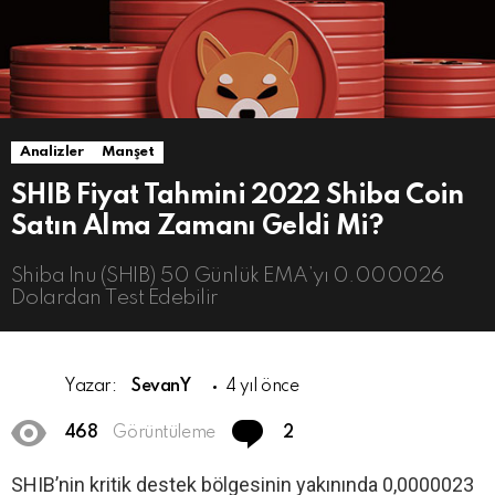
Analizler
Manşet
SHIB Fiyat Tahmini 2022 Shiba Coin
Satın Alma Zamanı Geldi Mi?
Shiba Inu (SHIB) 50 Günlük EMA’yı 0.000026
Dolardan Test Edebilir
Yazar:
SevanY
4 yıl önce
Comments
468
Görüntüleme
2
SHIB’nin kritik destek bölgesinin yakınında 0,0000023