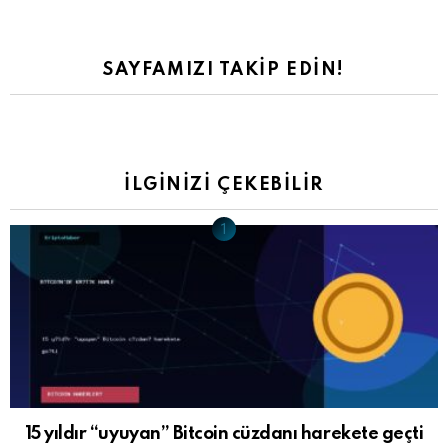
SAYFAMIZI TAKIP EDIN!
İLGINIZI ÇEKEBILIR
15 yıldır “uyuyan” Bitcoin cüzdanı harekete geçti