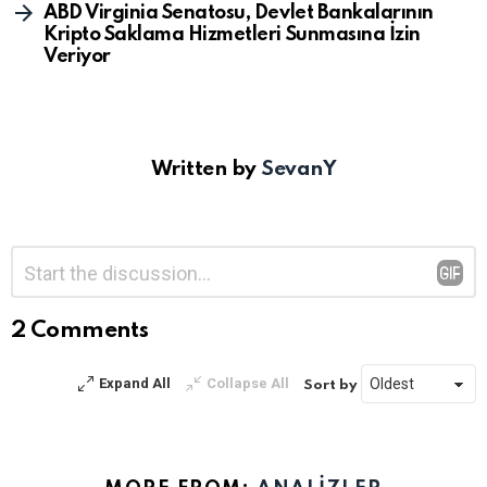
ABD Virginia Senatosu, Devlet Bankalarının
Kripto Saklama Hizmetleri Sunmasına İzin
Veriyor
Written by
SevanY
Bir
Yorum
*
yanıt
yazın
2 Comments
Expand All
Collapse All
Sort by