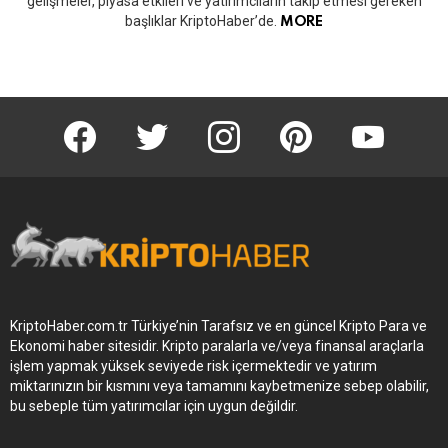
gelişmeler, piyasa etkileri ve yatırımcıların takip etmesi gereken
başlıklar KriptoHaber’de.
MORE
KriptoHaber Facebook
KriptoHaber Twitter
KriptoHaber Instagram
pinterest
KriptoHaber 
KriptoHaber.com.tr Türkiye’nin Tarafsız ve en güncel Kripto Para ve
Ekonomi haber sitesidir. Kripto paralarla ve/veya finansal araçlarla
işlem yapmak yüksek seviyede risk içermektedir ve yatırım
miktarınızın bir kısmını veya tamamını kaybetmenize sebep olabilir,
bu sebeple tüm yatırımcılar için uygun değildir.