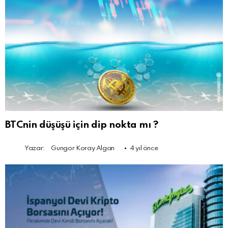
BTCnin düşüşü için dip nokta mı ?
Yazar:
Gungor Koray Algan
4 yıl önce