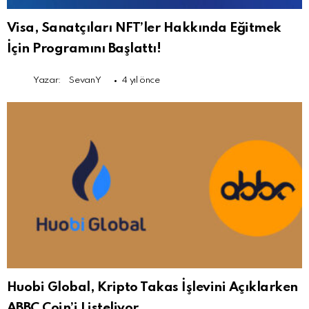
Visa, Sanatçıları NFT’ler Hakkında Eğitmek
İçin Programını Başlattı!
Yazar:
SevanY
4 yıl önce
Huobi Global, Kripto Takas İşlevini Açıklarken
ABBC Coin’i Listeliyor