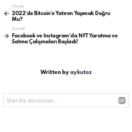
Önceki
Devamını
gör
2022’de Bitcoin’e Yatırım Yapmak Doğru
Mu?
Sonraki
Facebook ve Instagram’da NFT Yaratma ve
Satma Çalışmaları Başladı!
Written by
aykutoz
Bir
Yorum
*
yanıt
yazın