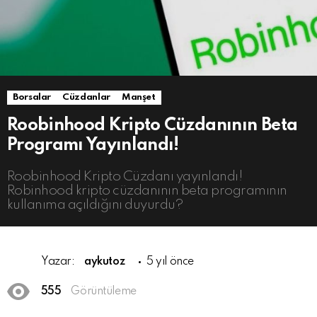
Borsalar
Cüzdanlar
Manşet
Roobinhood Kripto Cüzdanının Beta
Programı Yayınlandı!
Roobinhood Kripto Cüzdanı yayınlandı!
Robinhood kripto cüzdanının beta programının
kullanıma açıldığını duyurdu?
Yazar:
aykutoz
5 yıl önce
555
Görüntüleme