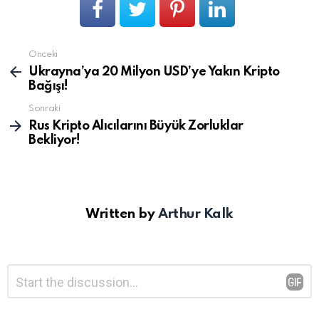
Önceki
Devamını
gör
Ukrayna’ya 20 Milyon USD’ye Yakın Kripto
Bağışı!
Sonraki
Rus Kripto Alıcılarını Büyük Zorluklar
Bekliyor!
Written by
Arthur Kalk
Bir
Yorum
*
yanıt
yazın