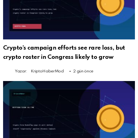
Crypto’s campaign efforts see rare loss, but
crypto roster in Congress likely to grow
Yazar:
KriptoHaberMod
2 gün önce