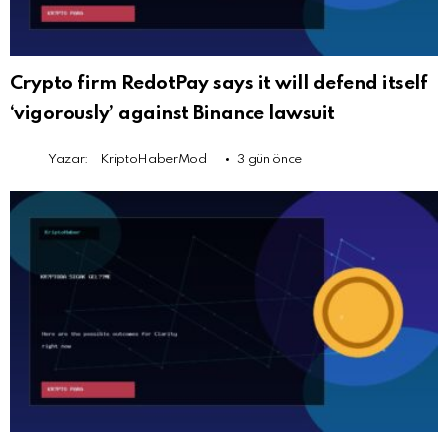
Crypto firm RedotPay says it will defend itself
‘vigorously’ against Binance lawsuit
Yazar:
KriptoHaberMod
3 gün önce