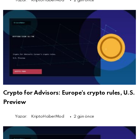
Yazar:
KriptoHaberMod
2 gün önce
Crypto for Advisors: Europe’s crypto rules, U.S.
Preview
Yazar:
KriptoHaberMod
2 gün önce