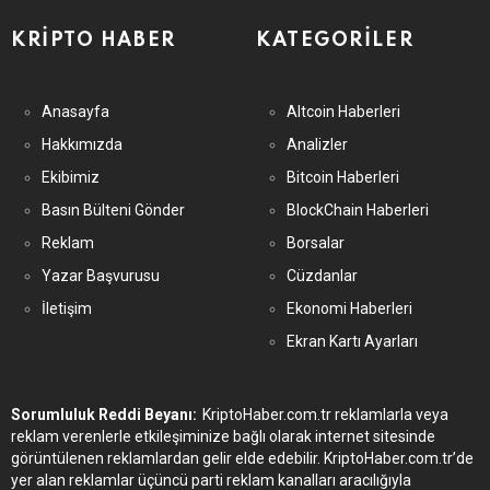
KRIPTO HABER
KATEGORILER
Anasayfa
Altcoin Haberleri
Hakkımızda
Analizler
Ekibimiz
Bitcoin Haberleri
Basın Bülteni Gönder
BlockChain Haberleri
Reklam
Borsalar
Yazar Başvurusu
Cüzdanlar
İletişim
Ekonomi Haberleri
Ekran Kartı Ayarları
Sorumluluk Reddi Beyanı:
KriptoHaber.com.tr reklamlarla veya
reklam verenlerle etkileşiminize bağlı olarak internet sitesinde
görüntülenen reklamlardan gelir elde edebilir. KriptoHaber.com.tr’de
yer alan reklamlar üçüncü parti reklam kanalları aracılığıyla