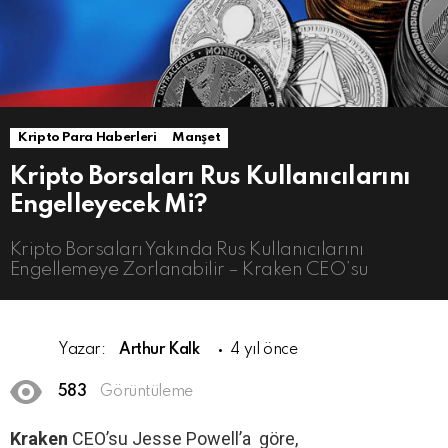
Kripto Para Haberleri
Manşet
Kripto Borsaları Rus Kullanıcılarını
Engelleyecek Mi?
Kripto Borsaları Yakında Rus Kullanıcılarını
Engellemeye Zorlanabilir – Kraken CEO’su
Yazar:
Arthur Kalk
4 yıl önce
583
Görüntüleme
Kraken
CEO’su Jesse Powell’a göre,