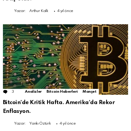
Yazar:
Arthur Kalk
4 yıl önce
3
Comments
Analizler
Bitcoin Haberleri
Manşet
Bitcoin’de Kritik Hafta. Amerika’da Rekor
Enflasyon.
Yazar:
Yankı Öztürk
4 yıl önce