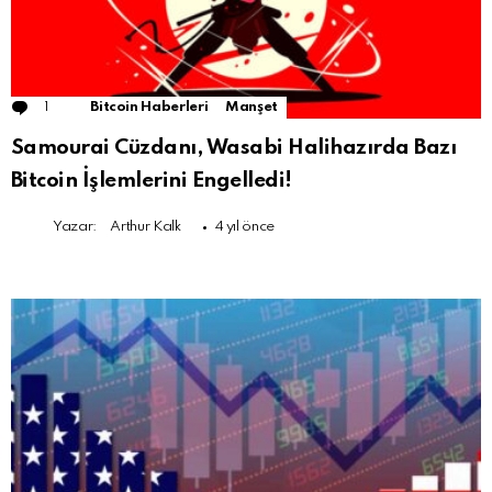
1
Comment
Bitcoin Haberleri
Manşet
Samourai Cüzdanı, Wasabi Halihazırda Bazı
Bitcoin İşlemlerini Engelledi!
Yazar:
Arthur Kalk
4 yıl önce