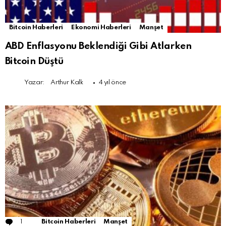
Bitcoin Haberleri
Ekonomi Haberleri
Manşet
ABD Enflasyonu Beklendiği Gibi Atlarken
Bitcoin Düştü
Yazar:
Arthur Kalk
4 yıl önce
1
Comment
Bitcoin Haberleri
Manşet