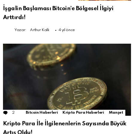
İşgalin Başlaması Bitcoin’e Bölgesel İlgiyi
Arttırdı!
Yazar:
Arthur Kalk
4 yıl önce
2
Comments
Bitcoin Haberleri
Kripto Para Haberleri
Manşet
Kripto Para İle İlgilenenlerin Sayısında Büyük
Artış Oldu!