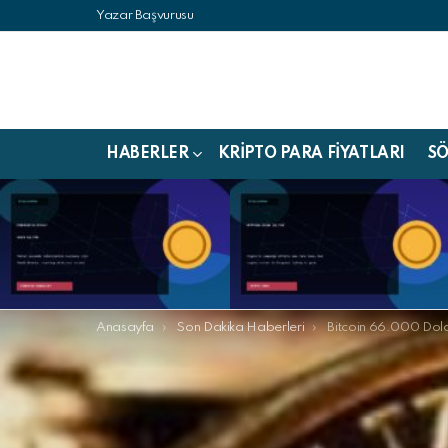
Yazar Başvurusu
HABERLER
KRIPTO PARA FIYATLARI
S
LATEST
STORIES
 Youtube
Buradasınız:
Anasayfa
Son Dakika Haberleri
Bitcoin 66.000 Doları Geçerek