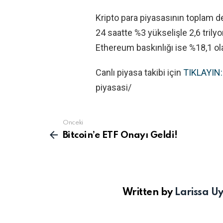
Kripto para piyasasının toplam d
24 saatte %3 yükselişle 2,6 trilyo
Ethereum baskınlığı ise %18,1 ol
Canlı piyasa takibi için
TIKLAYIN:
piyasasi/
Önceki
Devamını
gör
Bitcoin’e ETF Onayı Geldi!
Written by
Larissa U