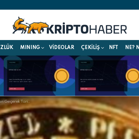
ÖZLÜK
MINING
VIDEOLAR
ÇEKILIŞ
NFT
NE? 
 Tarihi Rekorunu Kırdı!