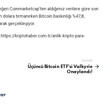
eğeri Coinmarketcap’ten aldığımız verilere göre son
n dolara tırmanırken Bitcoin baskınlığı %47,8,
arak gerçekleşiyor.
https://kriptohaber.com.tr/anlik-kripto-para-
Sonraki
Üçüncü Bitcoin ETF’si Valkyrie
Onaylandı!
yar