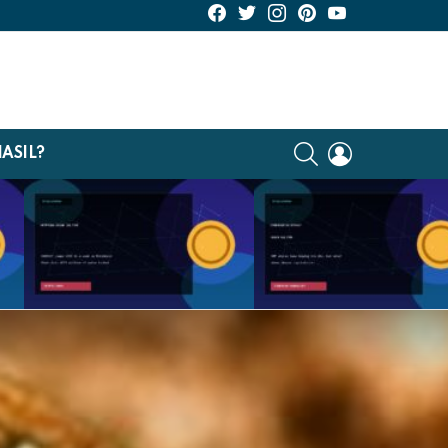
KriptoHaber Facebook
KriptoHaber Twitter
KriptoHaber Instagram
pinterest
KriptoHaber Youtu
SEARCH
LOGIN
NASIL?