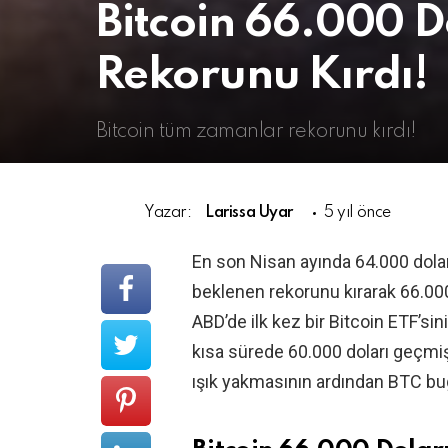
Bitcoin 66.000 D
Rekorunu Kırdı!
Bitcoin tüm zamanlar rekorunu kırdı!
Yazar:
Larissa Uyar
5 yıl önce
En son Nisan ayında 64.000 dolar
beklenen rekorunu kırarak 66.00
ABD’de ilk kez bir Bitcoin ETF’si
kısa sürede 60.000 doları geçmişt
ışık yakmasının ardından BTC bu