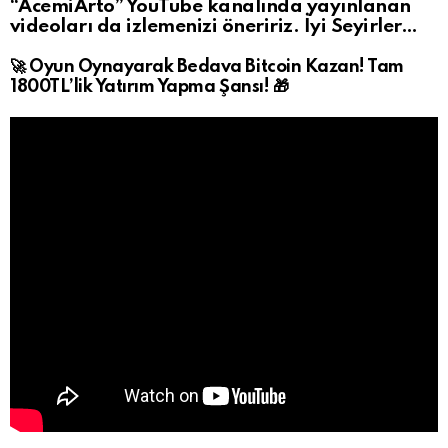
“AcemiArto” YouTube kanalında yayınlanan
videoları da izlemenizi öneririz. İyi Seyirler…
🚀 Oyun Oynayarak Bedava Bitcoin Kazan! Tam
1800TL’lik Yatırım Yapma Şansı! 🎁