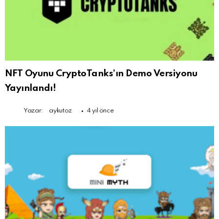
NFT Oyunu CryptoTanks’ın Demo Versiyonu
Yayınlandı!
Yazar:
aykutoz
4 yıl önce