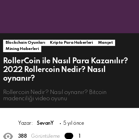
Blockchain Oyunları
Kripto Para Haberleri
Manşet
Mining Haberleri
RollerCoin ile Nasıl Para Kazanılır?
2022 Rollercoin Nedir? Nasıl
oynanır?
Rollercoin Nedir? Nasıl oynanır? Bitcoin
madenciliği video oyunu
Yazar:
SevanY
5 yıl önce
Comment
388
Görüntüleme
1