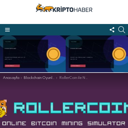
FOLL
S
US
Menu
LATEST
STORIES
Buradasınız:
Anasayfa
Blockchain Oyunları
RollerCoin ile Nasıl Para Kazanılır? 2022 Rollercoin Nedir? Nasıl oynanır?
 Youtube