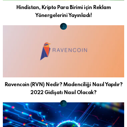
Hindistan, Kripto Para Birimi için Reklam
Yönergelerini Yayınladı!
Ravencoin (RVN) Nedir? Madenciliği Nasıl Yapılır?
2022 Gidişatı Nasıl Olacak?