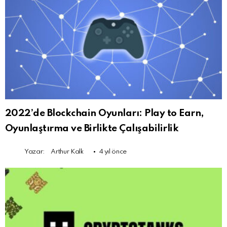
2022’de Blockchain Oyunları: Play to Earn,
Oyunlaştırma ve Birlikte Çalışabilirlik
Yazar:
Arthur Kalk
4 yıl önce