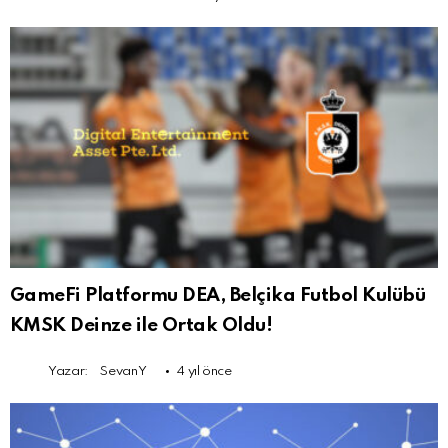
GameFi Platformu DEA, Belçika Futbol Kulübü
KMSK Deinze ile Ortak Oldu!
Yazar:
SevanY
4 yıl önce