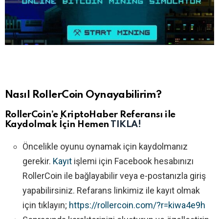
Nasıl
RollerCoin
Oynayabilirim?
RollerCoin’e KriptoHaber Referansı ile
Kaydolmak İçin Hemen
TIKLA!
Öncelikle oyunu oynamak için kaydolmanız
gerekir.
Kayıt
işlemi için Facebook hesabınızı
RollerCoin ile bağlayabilir veya e-postanızla giriş
yapabilirsiniz. Refarans linkimiz ile kayıt olmak
için tıklayın;
https://rollercoin.com/?r=kiwa4e9h