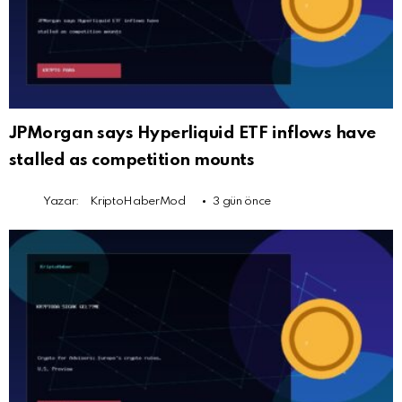
JPMorgan says Hyperliquid ETF inflows have
stalled as competition mounts
Yazar:
KriptoHaberMod
3 gün önce