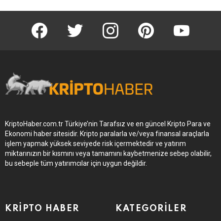
KriptoHaber Facebook
KriptoHaber Twitter
KriptoHaber Instagram
pinterest
KriptoHaber 
KriptoHaber.com.tr Türkiye’nin Tarafsız ve en güncel Kripto Para ve
Ekonomi haber sitesidir. Kripto paralarla ve/veya finansal araçlarla
işlem yapmak yüksek seviyede risk içermektedir ve yatırım
miktarınızın bir kısmını veya tamamını kaybetmenize sebep olabilir,
bu sebeple tüm yatırımcılar için uygun değildir.
KRIPTO HABER
KATEGORILER