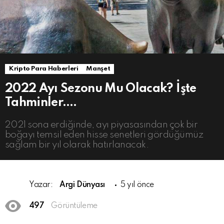
Kripto Para Haberleri
Manşet
2022 Ayı Sezonu Mu Olacak? İşte
Tahminler….
2021 sona erdiğinde, ayı piyasasından çok bir
boğayı temsil eden hisse senetleri gördüğümüz
sağlam bir yıl olarak hatırlanacak.
Yazar:
Argi Dünyası
5 yıl önce
497
Görüntüleme