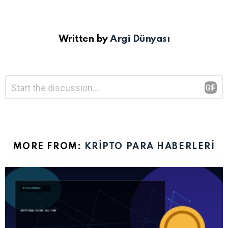
Written by
Argi Dünyası
Bir
Yorum
*
yanıt
yazın
MORE FROM:
KRIPTO PARA HABERLERI