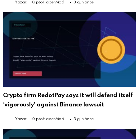
Yazar:
KriptoHaberMod
3 gün önce
Crypto firm RedotPay says it will defend itself
‘vigorously’ against Binance lawsuit
Yazar:
KriptoHaberMod
3 gün önce