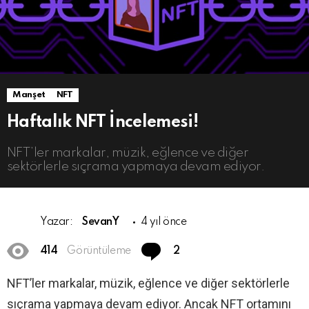
Manşet
NFT
Haftalık NFT İncelemesi!
NFT’ler markalar, müzik, eğlence ve diğer
sektörlerle sıçrama yapmaya devam ediyor.
Yazar:
SevanY
4 yıl önce
Comments
414
Görüntüleme
2
NFT’ler markalar, müzik, eğlence ve diğer sektörlerle
sıçrama yapmaya devam ediyor. Ancak NFT ortamını