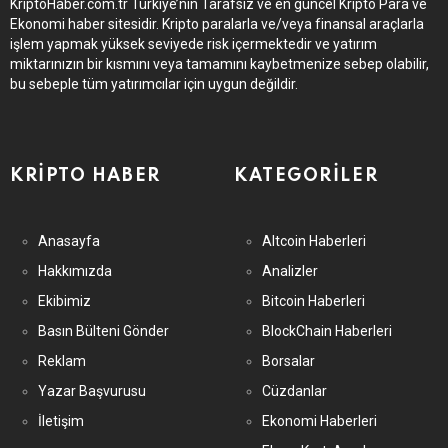
KriptoHaber.com.tr Türkiye’nin Tarafsız ve en güncel Kripto Para ve
Ekonomi haber sitesidir. Kripto paralarla ve/veya finansal araçlarla
işlem yapmak yüksek seviyede risk içermektedir ve yatırım
miktarınızın bir kısmını veya tamamını kaybetmenize sebep olabilir,
bu sebeple tüm yatırımcılar için uygun değildir.
KRIPTO HABER
KATEGORILER
Anasayfa
Altcoin Haberleri
Hakkımızda
Analizler
Ekibimiz
Bitcoin Haberleri
Basın Bülteni Gönder
BlockChain Haberleri
Reklam
Borsalar
Yazar Başvurusu
Cüzdanlar
İletişim
Ekonomi Haberleri