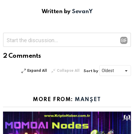
Written by
SevanY
Bir
Yorum
*
yanıt
yazın
2 Comments
Expand All
Collapse All
Sort by
MORE FROM:
MANŞET