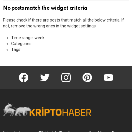
No posts match the widget criteria
Please check if there are posts that match all the below criteria. If
not, remove the wrong ones in the widget settings.
Time range: week
Categories:
Tags:
KriptoHaber Facebook
KriptoHaber Twitter
KriptoHaber Instagram
pinterest
KriptoHaber 