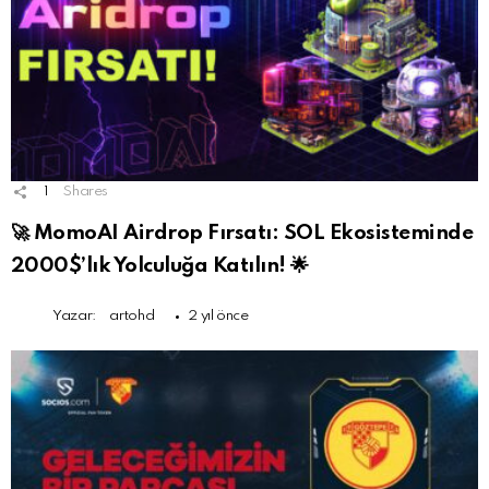
1
Shares
🚀 MomoAI Airdrop Fırsatı: SOL Ekosisteminde
2000$’lık Yolculuğa Katılın! 🌟
Yazar:
artohd
2 yıl önce