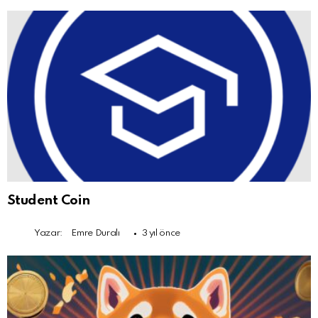
Student Coin
Yazar:
Emre Duralı
3 yıl önce