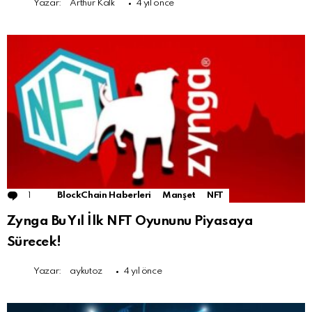
Yazar:
Arthur Kalk
4 yıl önce
1
Comment
BlockChain Haberleri
Manşet
NFT
Zynga Bu Yıl İlk NFT Oyununu Piyasaya
Sürecek!
Yazar:
aykutoz
4 yıl önce