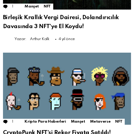
1
Comment
Manşet
NFT
Birleşik Krallık Vergi Dairesi, Dolandırıcılık
Davasında 3 NFT’ye El Koydu!
Yazar:
Arthur Kalk
4 yıl önce
1
Comment
Kripto Para Haberleri
Manşet
Metaverse
NFT
CryptoPunk NFT’si Rekor Fiyata Satıldı!