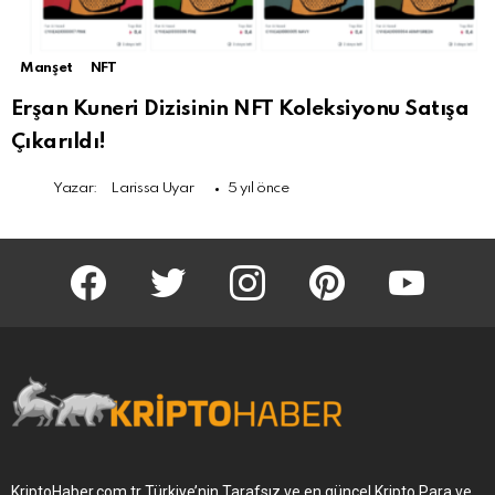
Manşet
NFT
Erşan Kuneri Dizisinin NFT Koleksiyonu Satışa
Çıkarıldı!
Yazar:
Larissa Uyar
5 yıl önce
KriptoHaber Facebook
KriptoHaber Twitter
KriptoHaber Instagram
pinterest
KriptoHaber 
KriptoHaber.com.tr Türkiye’nin Tarafsız ve en güncel Kripto Para ve