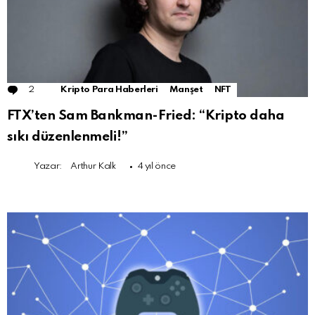
2
Comments
Kripto Para Haberleri
Manşet
NFT
FTX’ten Sam Bankman-Fried: “Kripto daha
sıkı düzenlenmeli!”
Yazar:
Arthur Kalk
4 yıl önce