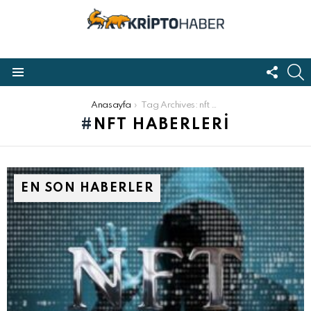
FOLL
S
US
Menu
Buradasınız:
Anasayfa
Tag Archives: nft haberleri
NFT HABERLERI
EN SON HABERLER
 Youtube