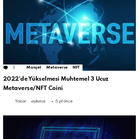
3
Comments
Manşet
Metaverse
NFT
2022’de Yükselmesi Muhtemel 3 Ucuz
Metaverse/NFT Coini
Yazar:
aykutoz
5 yıl önce