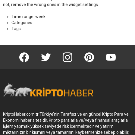
not, remove the wrong ones in the widget settings.
Time range: week
Categories:
Tags:
KriptoHaber Facebook
KriptoHaber Twitter
KriptoHaber Instagram
pinterest
KriptoHaber 
KriptoHaber.com.tr Türkiye’nin Tarafsız ve en güncel Kripto Para ve
Ekonomi haber sitesidir. Kripto paralarla ve/veya finansal araçlarla
işlem yapmak yüksek seviyede risk içermektedir ve yatırım
miktarınızın bir kısmını veya tamamını kaybetmenize sebep olabilir,