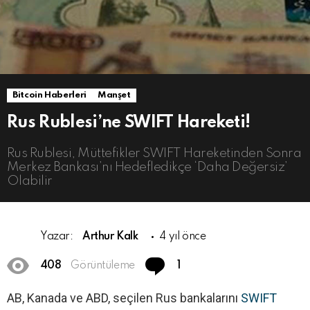
Bitcoin Haberleri
Manşet
Rus Rublesi’ne SWIFT Hareketi!
Rus Rublesi, Müttefikler SWIFT Hareketinden Sonra
Merkez Bankası’nı Hedefledikçe ‘Daha Değersiz’
Olabilir
Yazar:
Arthur Kalk
4 yıl önce
Comment
408
Görüntüleme
1
AB, Kanada ve ABD, seçilen Rus bankalarını
SWIFT