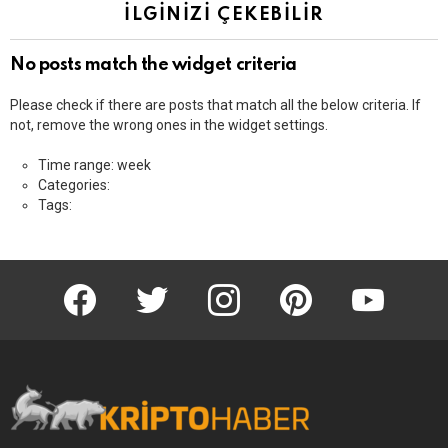
İLGINIZI ÇEKEBILIR
No posts match the widget criteria
Please check if there are posts that match all the below criteria. If
not, remove the wrong ones in the widget settings.
Time range: week
Categories:
Tags:
KriptoHaber Facebook
KriptoHaber Twitter
KriptoHaber Instagram
pinterest
KriptoHaber 