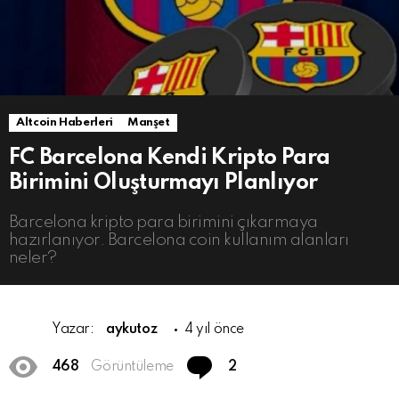
Altcoin Haberleri
Manşet
FC Barcelona Kendi Kripto Para
Birimini Oluşturmayı Planlıyor
Barcelona kripto para birimini çıkarmaya
hazırlanıyor. Barcelona coin kullanım alanları
neler?
Yazar:
aykutoz
4 yıl önce
Comments
468
Görüntüleme
2