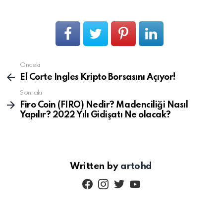
Önceki
Devamını
gör
El Corte Ingles Kripto Borsasını Açıyor!
Sonraki
Firo Coin (FIRO) Nedir? Madenciliği Nasıl
Yapılır? 2022 Yılı Gidişatı Ne olacak?
Written by
artohd
facebook
instagram
twitter
youtube