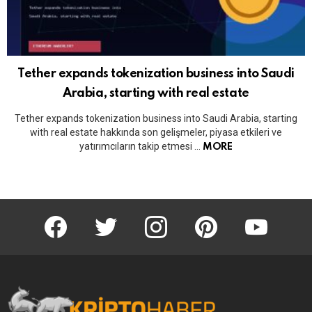
Tether expands tokenization business into Saudi
Arabia, starting with real estate
Tether expands tokenization business into Saudi Arabia, starting
with real estate hakkında son gelişmeler, piyasa etkileri ve
yatırımcıların takip etmesi …
MORE
KriptoHaber Facebook
KriptoHaber Twitter
KriptoHaber Instagram
pinterest
KriptoHaber 