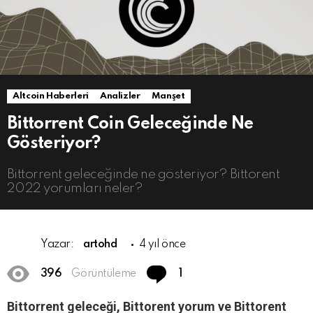
Altcoin Haberleri
Analizler
Manşet
Bittorrent Coin Geleceğinde Ne
Gösteriyor?
Bittorrent geleceğinde ne gösteriyor? Bittorent
2022 yorumları neler?
Yazar:
artohd
4 yıl önce
Comment
396
Görüntüleme
1
Bittorrent geleceği, Bittorent yorum ve Bittorent