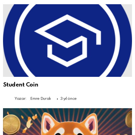
Student Coin
Yazar:
Emre Duralı
3 yıl önce