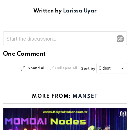
Written by
Larissa Uyar
Bir
Yorum
*
yanıt
yazın
One Comment
Expand All
Collapse All
Sort by
MORE FROM:
MANŞET