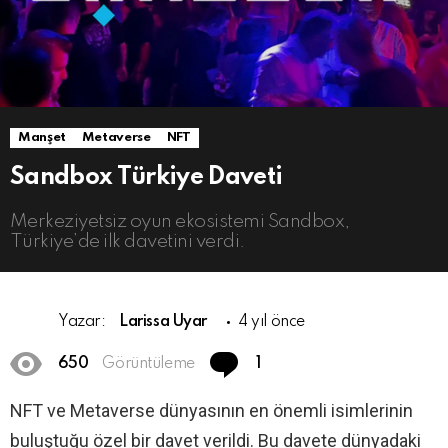
Manşet
Metaverse
NFT
Sandbox Türkiye Daveti
Merkeziyetsiz oyun ekosistemi Sandbox,
Türkiye’de ilk davetini verdi.
Yazar:
Larissa Uyar
4 yıl önce
Comment
650
Görüntüleme
1
NFT ve Metaverse dünyasının en önemli isimlerinin
buluştuğu özel bir davet verildi. Bu davete dünyadaki