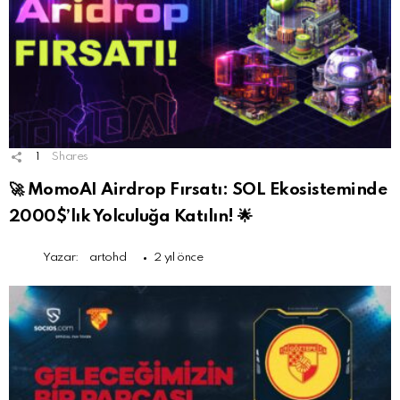
1
Shares
🚀 MomoAI Airdrop Fırsatı: SOL Ekosisteminde
2000$’lık Yolculuğa Katılın! 🌟
Yazar:
artohd
2 yıl önce