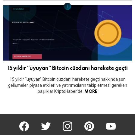
15 yıldır “uyuyan” Bitcoin cüzdanı harekete geçti
15 yıldır “uyuyan” Bitcoin cüzdanı harekete geçti hakkında son
gelişmeler, piyasa etkileri ve yatırımcıların takip etmesi gereken
başlıklar KriptoHaber’de.
MORE
KriptoHaber Facebook
KriptoHaber Twitter
KriptoHaber Instagram
pinterest
KriptoHaber 