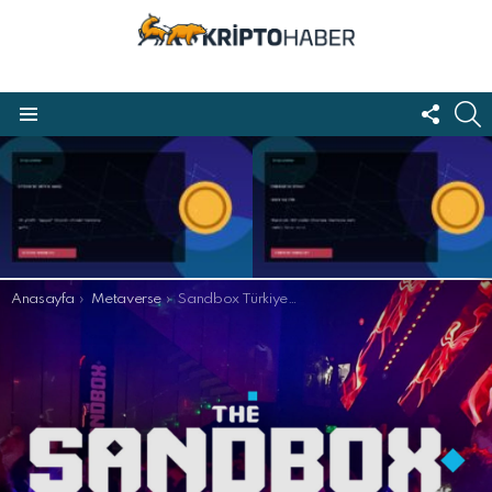
FOLL
S
US
Menu
LATEST
STORIES
Buradasınız:
Anasayfa
Metaverse
Sandbox Türkiye Daveti
 Youtube