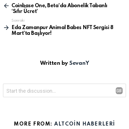
gör
Coinbase One, Beta’da Abonelik Tabanlı
‘Sıfır Ücret’
Sonraki
Eda Zamanpur Animal Babes NFT Sergisi 8
Mart’ta Başlıyor!
Written by
SevanY
Bir
Yorum
*
yanıt
yazın
MORE FROM:
ALTCOIN HABERLERI