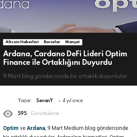
Altcoin Haberleri
Borsalar
Manşet
Ardana, Cardano DeFi Lideri Optim
Finance ile Ortaklığını Duyurdu
9 Mart blog gönderisinde bir ortaklık duyurdular.
Yazar:
SevanY
4 yıl önce
595
Görüntüleme
Optim
ve
Ardana
, 9 Mart Medium blog gönderisinde