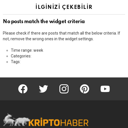
İLGINIZI ÇEKEBILIR
No posts match the widget criteria
Please check if there are posts that match all the below criteria. If
not, remove the wrong ones in the widget settings.
Time range: week
Categories:
Tags:
KriptoHaber Facebook
KriptoHaber Twitter
KriptoHaber Instagram
pinterest
KriptoHaber 