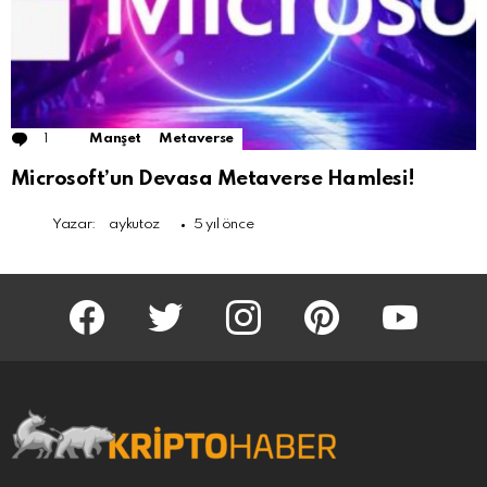
1
Comment
Manşet
Metaverse
Microsoft’un Devasa Metaverse Hamlesi!
Yazar:
aykutoz
5 yıl önce
KriptoHaber Facebook
KriptoHaber Twitter
KriptoHaber Instagram
pinterest
KriptoHaber 