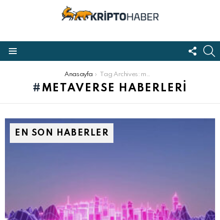
FOLL
S
US
Menu
Buradasınız:
Anasayfa
Tag Archives: metaverse haberleri
METAVERSE HABERLERI
EN SON HABERLER
 Youtube