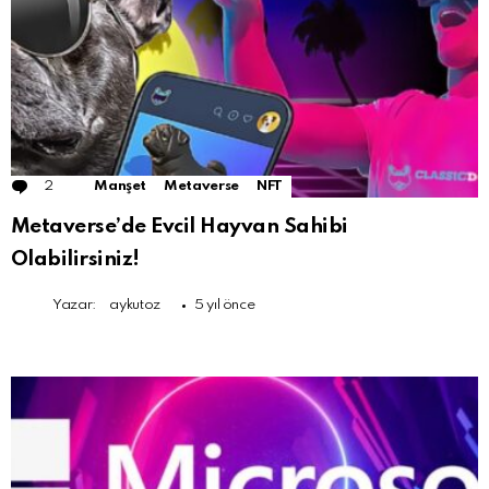
2
Comments
Manşet
Metaverse
NFT
Metaverse’de Evcil Hayvan Sahibi
Olabilirsiniz!
Yazar:
aykutoz
5 yıl önce