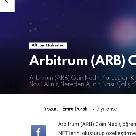
Altcoin Haberleri
Arbitrum (ARB) 
Arbitrum (ARB) Coin Nedir, Kurucuları Kiml
Nasıl Alınır, Nereden Alınır, Nasıl Çalışır
Yazar:
Emre Duralı
3 yıl önce
Arbitrum (ARB) Coin Nedir, öğrenc
NFT’lerini oluşturup özelleştirm