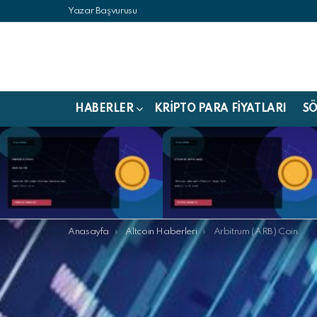
Yazar Başvurusu
HABERLER
KRIPTO PARA FIYATLARI
S
LATEST
STORIES
 Youtube
Buradasınız:
Anasayfa
Altcoin Haberleri
Arbitrum (ARB) Coin