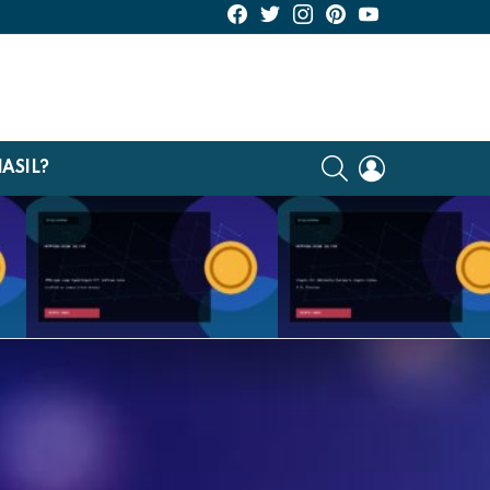
KriptoHaber Facebook
KriptoHaber Twitter
KriptoHaber Instagram
pinterest
KriptoHaber Youtu
SEARCH
LOGIN
NASIL?