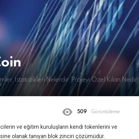
Coin
er, İstatistikleri Nelerdir, Projeyi Özel Kılan Nedir,
?
509
Görüntüleme
ilerin ve eğitim kuruluşların kendi tokenlerini ve
esine olanak tanıyan blok zinciri çözümüdür.