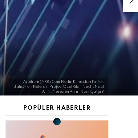
Mi?
Arbitrum (ARB) Coin Nedir, Kurucuları Kimler,
İstatistikleri Nelerdir, Projeyi Özel Kılan Nedir, Nasıl
Alınır, Nereden Alınır, Nasıl Çalışır?
POPÜLER HABERLER